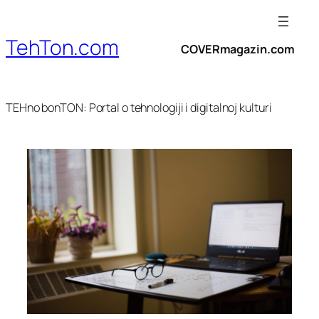
Skoči
do
TehTon.com
sadržaja
COVERmagazin.com
TEHno bonTON: Portal o tehnologiji i digitalnoj kulturi