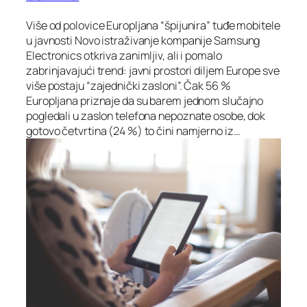
Više od polovice Europljana “špijunira” tuđe mobitele
u javnosti Novo istraživanje kompanije Samsung
Electronics otkriva zanimljiv, ali i pomalo
zabrinjavajući trend: javni prostori diljem Europe sve
više postaju “zajednički zasloni”. Čak 56 %
Europljana priznaje da su barem jednom slučajno
pogledali u zaslon telefona nepoznate osobe, dok
gotovo četvrtina (24 %) to čini namjerno iz…