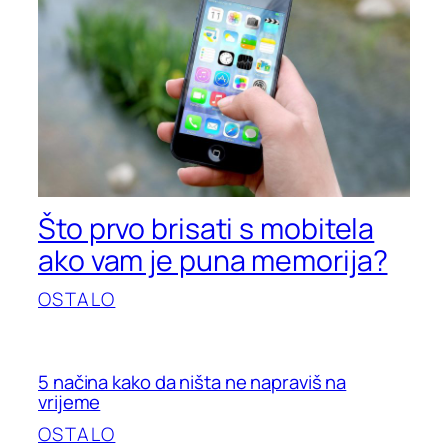
Što prvo brisati s mobitela
ako vam je puna memorija?
OSTALO
5 načina kako da ništa ne napraviš na
vrijeme
OSTALO