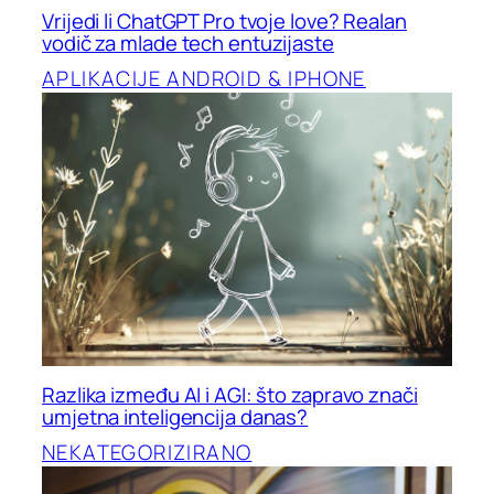
Vrijedi li ChatGPT Pro tvoje love? Realan
vodič za mlade tech entuzijaste
APLIKACIJE ANDROID & IPHONE
Razlika između AI i AGI: što zapravo znači
umjetna inteligencija danas?
NEKATEGORIZIRANO