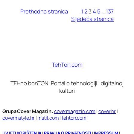
Prethodna stranica
1
2
3
4
5
…
137
Sljedeća stranica
TehTon.com
TEHno bonTON: Portal o tehnologiji i digitalnoj
kulturi
Grupa Cover Magazin:
covermagazin.com
|
cover.hr
|
covermstyle.hr
|
mstil.com
|
tehton.com
|
UVJETI KORIŠTENJA
|
PRAVILA O PRIVATNOSTI
|
IMPRESSUM
|