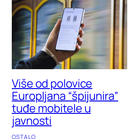
Više od polovice
Europljana “špijunira”
tuđe mobitele u
javnosti
OSTALO