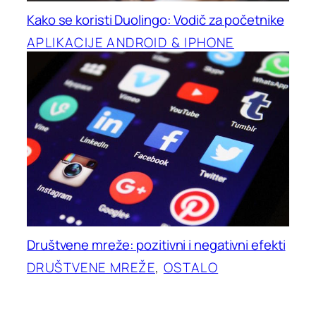
Kako se koristi Duolingo: Vodič za početnike
APLIKACIJE ANDROID & IPHONE
Društvene mreže: pozitivni i negativni efekti
DRUŠTVENE MREŽE
, 
OSTALO