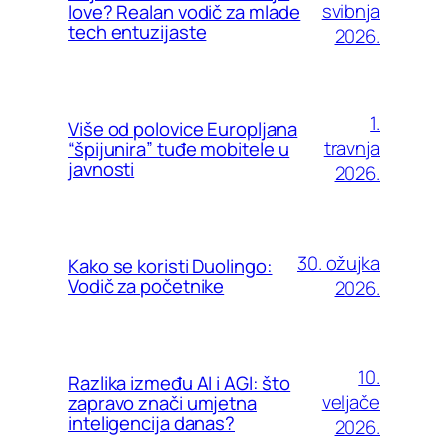
svibnja
love? Realan vodič za mlade
tech entuzijaste
2026.
1.
Više od polovice Europljana
travnja
“špijunira” tuđe mobitele u
javnosti
2026.
30. ožujka
Kako se koristi Duolingo:
Vodič za početnike
2026.
10.
Razlika između AI i AGI: što
veljače
zapravo znači umjetna
inteligencija danas?
2026.