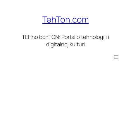
Skoči
do
TehTon.com
sadržaja
TEHno bonTON: Portal o tehnologiji i
digitalnoj kulturi