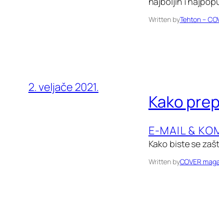
najboljih i najpop
Written by
Tehton – CO
2. veljače 2021.
Kako prepo
E-MAIL & KO
Kako biste se zašt
Written by
COVER maga