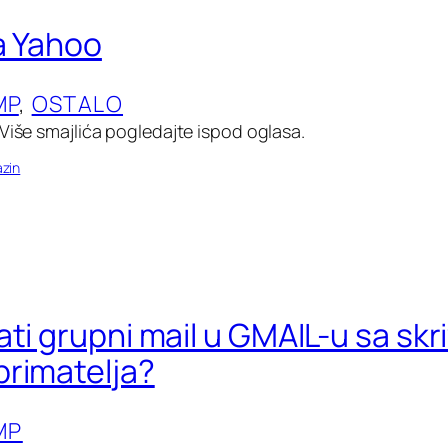
za Yahoo
MP
, 
OSTALO
 Više smajlića pogledajte ispod oglasa.
zin
ati grupni mail u GMAIL-u sa sk
rimatelja?
MP