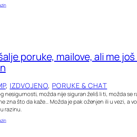
zin
alje poruke, mailove, ali me još 
an
MP
, 
IZDVOJENO
, 
PORUKE & CHAT
 nesigurnosti, možda nije siguran želiš li ti, možda se 
zna što da kaže… Možda je pak oženjen ili u vezi, a voli
ću razinu.
zin