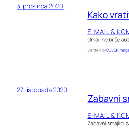
3. prosinca 2020.
Kako vrati
E-MAIL & KO
Gmail ne briše aut
Written by
COVER maga
27. listopada 2020.
Zabavni sm
E-MAIL & KO
Zabavni smajlići z