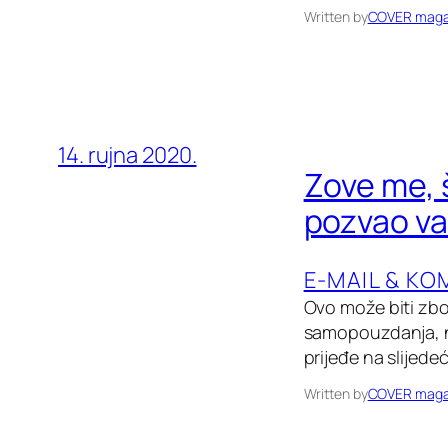
Written by
COVER maga
14. rujna 2020.
Zove me, š
pozvao v
E-MAIL & KO
Ovo može biti zbog
samopouzdanja, ne 
prijeđe na slijede
Written by
COVER maga