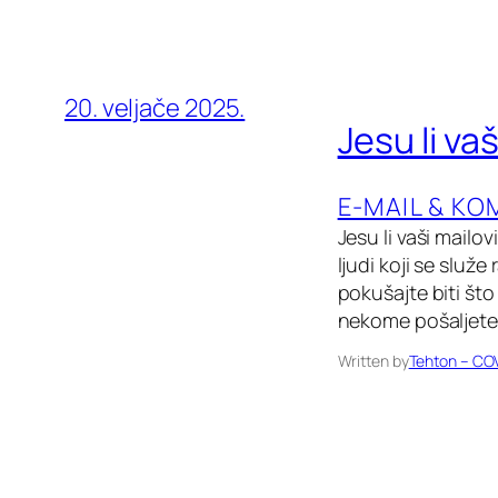
20. veljače 2025.
Jesu li va
E-MAIL & KO
Jesu li vaši mailo
ljudi koji se slu
pokušajte biti što
nekome pošaljete 
Written by
Tehton – CO