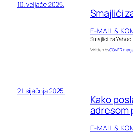
10. veljače 2025.
Smajlići 
E-MAIL & KO
Smajlići za Yahoo
Written by
COVER maga
21. siječnja 2025.
Kako posl
adresom p
E-MAIL & KO