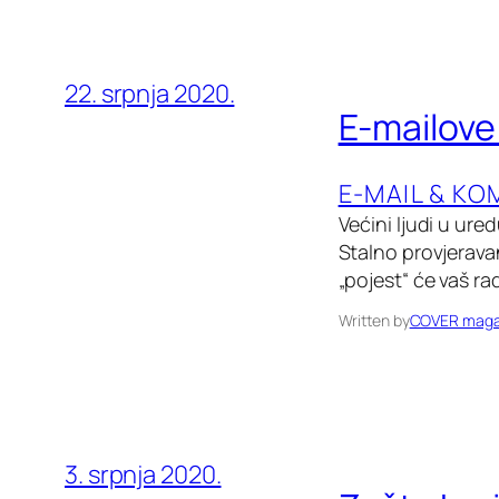
22. srpnja 2020.
E-mailove
E-MAIL & KO
Većini ljudi u ur
Stalno provjerava
„pojest“ će vaš ra
Written by
COVER maga
3. srpnja 2020.