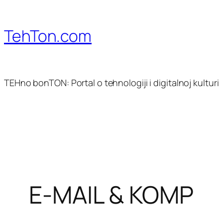
Skoči
do
TehTon.com
sadržaja
TEHno bonTON: Portal o tehnologiji i digitalnoj kulturi
E-MAIL & KOMP