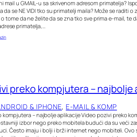
ni mail u GMAIL-u sa skrivenom adresom primatelja? Is
a da se NE VIDI tko su primatelji maila? Može se raditi o za
 i o tome da ne želite da se zna tko sve prima e-mail, te 
drese primatelja,…
zin
vi preko kompjutera – najbolje 
ANDROID & IPHONE
, 
E-MAIL & KOMP
o kompjutera – najbolje aplikacije Video pozivi preko ko
avniji izbor nego preko mobitela budući da su veći zaslo
ruci. Često imaju i bolji i brži internet nego mobiteli. Ov