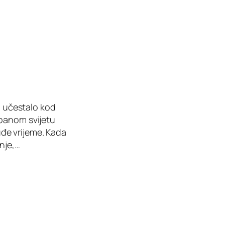
ja učestalo kod
rbanom svijetu
tuđe vrijeme. Kada
nje,…