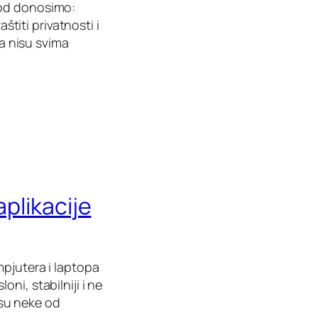
pod donosimo:
štiti privatnosti i
da nisu svima
aplikacije
mpjutera i laptopa
ni, stabilniji i ne
o su neke od