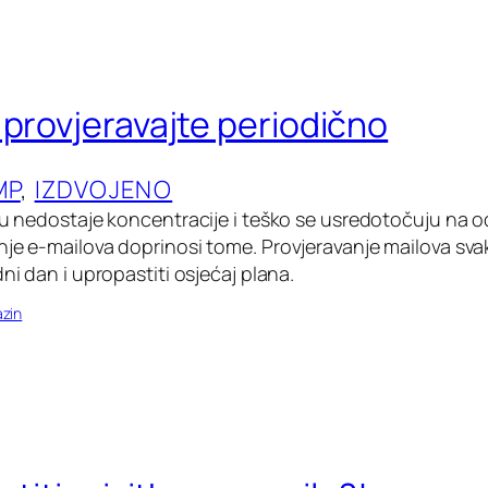
 provjeravajte periodično
MP
, 
IZDVOJENO
edu nedostaje koncentracije i teško se usredotočuju na 
nje e-mailova doprinosi tome. Provjeravanje mailova sva
dni dan i upropastiti osjećaj plana.
zin