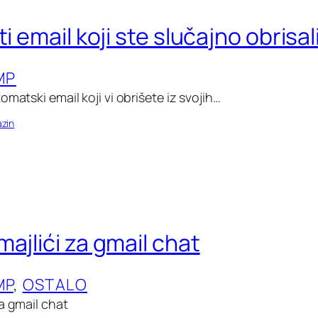
ti email koji ste slučajno obrisal
MP
omatski email koji vi obrišete iz svojih…
zin
ajlići za gmail chat
MP
, 
OSTALO
a gmail chat