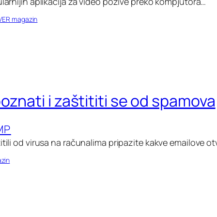
ularnijih aplikacija za video pozive preko kompjutora…
VER magazin
znati i zaštititi se od spamova
MP
itili od virusa na računalima pripazite kakve emailove o
zin