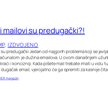
ši mailovi su predugački?!
MP
, 
IZDVOJENO
vi su predugački Jedan od najgorih problema koji se javl
že računalom je dužina emailova. U ovom današnjem užu
 kraći i koncizniji. Kada pišete mail trebate imati u vidu 
dugačak email, vjerojatno će ga spremiti za kasnije čita
VER magazin