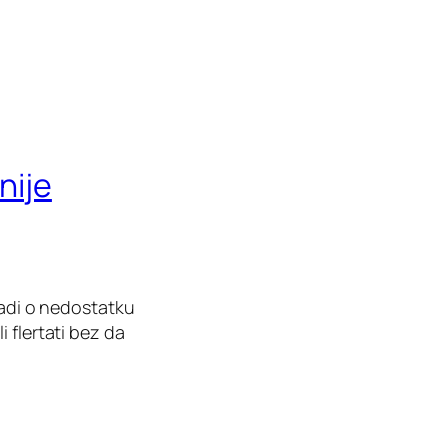
nije
radi o nedostatku
 flertati bez da