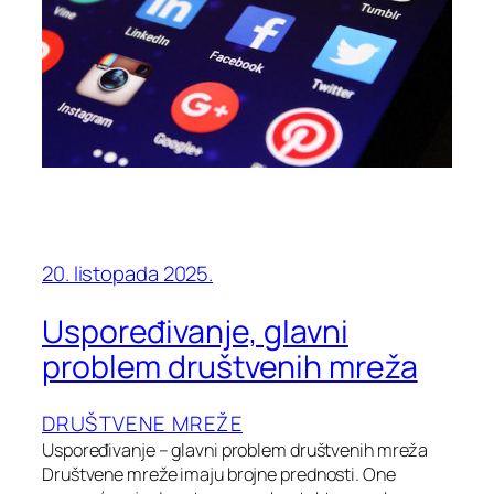
20. listopada 2025.
Uspoređivanje, glavni
problem društvenih mreža
DRUŠTVENE MREŽE
Uspoređivanje – glavni problem društvenih mreža
Društvene mreže imaju brojne prednosti. One