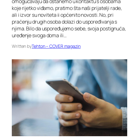
omogućavaju da ostanemo u kontaktu s osobama
koje rijetko viđamo, pratimo šta naši prijatelji rade,
ali i izvor su noviteta ii općenito novosti. No, pri
praćenju drugih osoba dolazi do uspoređivanja s
njima. Bilo da uspoređujemo sebe, svoja postignuća,
uređenje svoga doma ili…
Written by
Tehton – COVER magazin