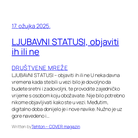
17. ožujka 2025.
LJUBAVNI STATUSI, objaviti
ih ili ne
DRUŠTVENE MREŽE
LJUBAVNI STATUSI – objaviti ih ili ne U neka davna
vremena kada ste bili u vezi bilo je dovoljno da
budete sretni i zadovoljni, te provodite zajedničko
vrijeme s osobom koju obožavate. Nije bilo potrebno
nikome objavljivati kako ste u vezi. Međutim,
digitalno doba donijelo je i nove navike. Nužno je uz
gore navedeno i…
Written by
Tehton – COVER magazin