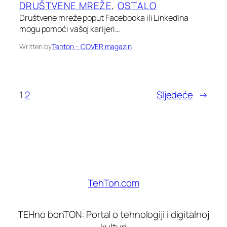
DRUŠTVENE MREŽE
, 
OSTALO
Društvene mreže poput Facebooka ili LinkedIna
mogu pomoći vašoj karijeri…
Written by
Tehton – COVER magazin
1
2
Sljedeće
→
TehTon.com
TEHno bonTON: Portal o tehnologiji i digitalnoj
kulturi