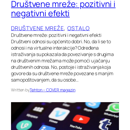
Društvene mreže: pozitivni i
negativni efekti
DRUŠTVENE MREŽE
, 
OSTALO
Društvene mreže: pozitivni i negativni efekti
Društveni odnosi su općenito dobri. No, da li se to
odnosi i na virtualne interakcije? Određena
istraživanja su pokazala da povezivanje s drugima
na društvenim mrežama može pomoći u jačanju
društvenih odnosa. No, postoje i istraživanja koja
govore da su društvene mreže povezane s manjim
samopoštovanjem, da su osobe…
Written by
Tehton – COVER magazin