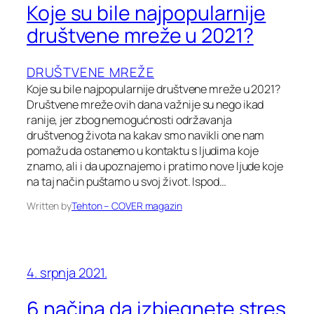
Koje su bile najpopularnije
društvene mreže u 2021?
DRUŠTVENE MREŽE
Koje su bile najpopularnije društvene mreže u 2021?
Društvene mreže ovih dana važnije su nego ikad
ranije, jer zbog nemogućnosti održavanja
društvenog života na kakav smo navikli one nam
pomažu da ostanemo u kontaktu s ljudima koje
znamo, ali i da upoznajemo i pratimo nove ljude koje
na taj način puštamo u svoj život. Ispod…
Written by
Tehton – COVER magazin
4. srpnja 2021.
6 načina da izbjegnete stres