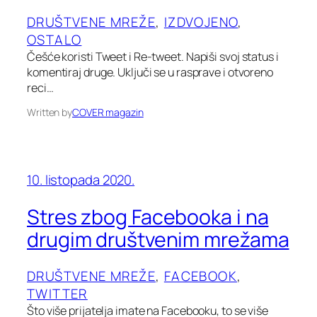
DRUŠTVENE MREŽE
, 
IZDVOJENO
, 
OSTALO
Češće koristi Tweet i Re-tweet. Napiši svoj status i
komentiraj druge. Uključi se u rasprave i otvoreno
reci…
Written by
COVER magazin
10. listopada 2020.
Stres zbog Facebooka i na
drugim društvenim mrežama
DRUŠTVENE MREŽE
, 
FACEBOOK
, 
TWITTER
Što više prijatelja imate na Facebooku, to se više