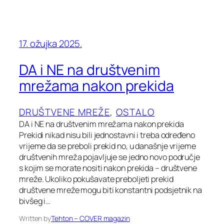
17. ožujka 2025.
DA i NE na društvenim
mrežama nakon prekida
DRUŠTVENE MREŽE
, 
OSTALO
DA i NE na društvenim mrežama nakon prekida
Prekidi nikad nisu bili jednostavni i treba određeno
vrijeme da se preboli prekid no, u današnje vrijeme
društvenih mreža pojavljuje se jedno novo područje
s kojim se morate nositi nakon prekida – društvene
mreže. Ukoliko pokušavate preboljeti prekid
društvene mreže mogu biti konstantni podsjetnik na
bivšeg i…
Written by
Tehton – COVER magazin