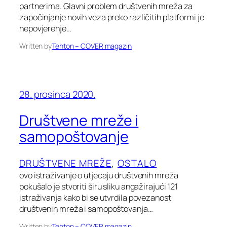
partnerima. Glavni problem društvenih mreža za
započinjanje novih veza preko različitih platformi je
nepovjerenje…
Written by
Tehton – COVER magazin
28. prosinca 2020.
Društvene mreže i
samopoštovanje
DRUŠTVENE MREŽE
, 
OSTALO
ovo istraživanje o utjecaju društvenih mreža
pokušalo je stvoriti širu sliku angažirajući 121
istraživanja kako bi se utvrdila povezanost
društvenih mreža i samopoštovanja…
Written by
Tehton – COVER magazin