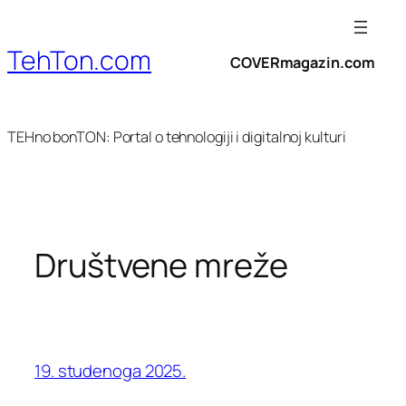
Skoči
do
TehTon.com
sadržaja
COVERmagazin.com
TEHno bonTON: Portal o tehnologiji i digitalnoj kulturi
Društvene mreže
19. studenoga 2025.