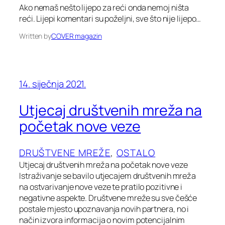
Ako nemaš nešto lijepo za reći onda nemoj ništa
reći. Lijepi komentari su poželjni, sve što nije lijepo…
Written by
COVER magazin
14. siječnja 2021.
Utjecaj društvenih mreža na
početak nove veze
DRUŠTVENE MREŽE
, 
OSTALO
Utjecaj društvenih mreža na početak nove veze
Istraživanje se bavilo utjecajem društvenih mreža
na ostvarivanje nove veze te pratilo pozitivne i
negativne aspekte. Društvene mreže su sve češće
postale mjesto upoznavanja novih partnera, no i
način izvora informacija o novim potencijalnim