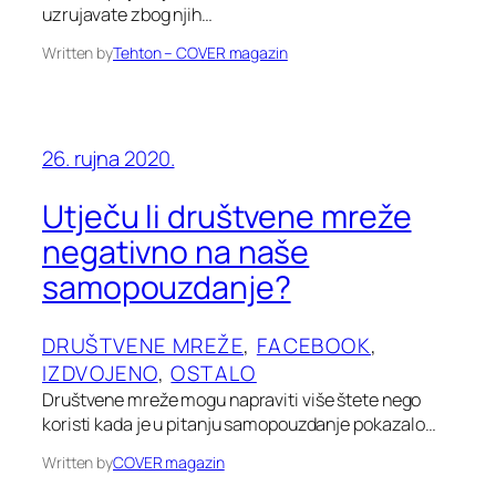
uzrujavate zbog njih…
Written by
Tehton – COVER magazin
26. rujna 2020.
Utječu li društvene mreže
negativno na naše
samopouzdanje?
DRUŠTVENE MREŽE
, 
FACEBOOK
, 
IZDVOJENO
, 
OSTALO
Društvene mreže mogu napraviti više štete nego
koristi kada je u pitanju samopouzdanje pokazalo…
Written by
COVER magazin