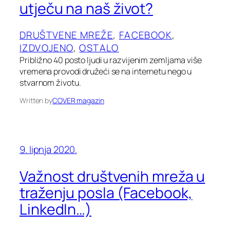
utječu na naš život?
DRUŠTVENE MREŽE
, 
FACEBOOK
, 
IZDVOJENO
, 
OSTALO
Približno 40 posto ljudi u razvijenim zemljama više
vremena provodi družeći se na internetu nego u
stvarnom životu.
Written by
COVER magazin
9. lipnja 2020.
Važnost društvenih mreža u
traženju posla (Facebook,
LinkedIn…)