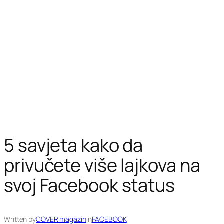
5 savjeta kako da
privučete više lajkova na
svoj Facebook status
Written by
COVER magazin
in
FACEBOOK