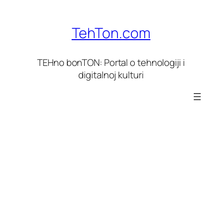
Skoči
do
TehTon.com
sadržaja
TEHno bonTON: Portal o tehnologiji i
digitalnoj kulturi