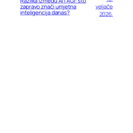
Razlika između AI i AGI: što
veljače
zapravo znači umjetna
inteligencija danas?
2026.