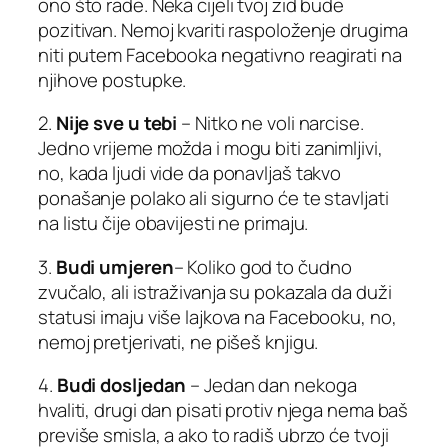
ono što rade. Neka cijeli tvoj zid bude
pozitivan. Nemoj kvariti raspoloženje drugima
niti putem Facebooka negativno reagirati na
njihove postupke.
2.
Nije sve u tebi
– Nitko ne voli narcise.
Jedno vrijeme možda i mogu biti zanimljivi,
no, kada ljudi vide da ponavljaš takvo
ponašanje polako ali sigurno će te stavljati
na listu čije obavijesti ne primaju.
3.
Budi umjeren
– Koliko god to čudno
zvučalo, ali istraživanja su pokazala da duži
statusi imaju više lajkova na Facebooku, no,
nemoj pretjerivati, ne pišeš knjigu.
4.
Budi dosljedan
– Jedan dan nekoga
hvaliti, drugi dan pisati protiv njega nema baš
previše smisla, a ako to radiš ubrzo će tvoji