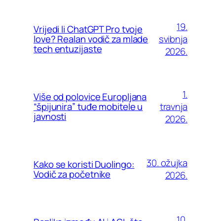
19.
Vrijedi li ChatGPT Pro tvoje
svibnja
love? Realan vodič za mlade
tech entuzijaste
2026.
1.
Više od polovice Europljana
travnja
“špijunira” tuđe mobitele u
javnosti
2026.
30. ožujka
Kako se koristi Duolingo:
Vodič za početnike
2026.
10.