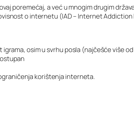
ali ovaj poremećaj, a već u mnogim drugim drža
ovisnost o internetu (IAD – Internet Addiction
t igrama, osim u svrhu posla (najčešće više od 
 dostupan
raničenja korištenja interneta.