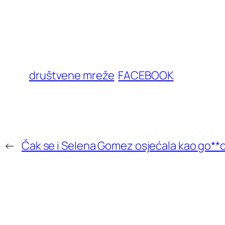
društvene mreže
FACEBOOK
←
Čak se i Selena Gomez osjećala kao go**o