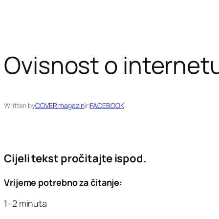
Ovisnost o internet
Written by
COVER magazin
in
FACEBOOK
Cijeli tekst pročitajte ispod.
Vrijeme potrebno za čitanje:
1–2 minuta