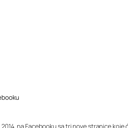
cebooku
 2014. na Facebooku sa tri nove stranice koje 