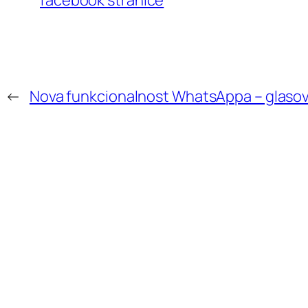
facebook stranice
←
Nova funkcionalnost WhatsAppa – glaso