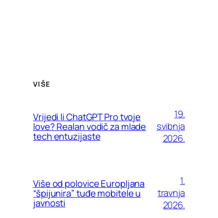
VIŠE
19.
Vrijedi li ChatGPT Pro tvoje
svibnja
love? Realan vodič za mlade
tech entuzijaste
2026.
1.
Više od polovice Europljana
travnja
“špijunira” tuđe mobitele u
javnosti
2026.