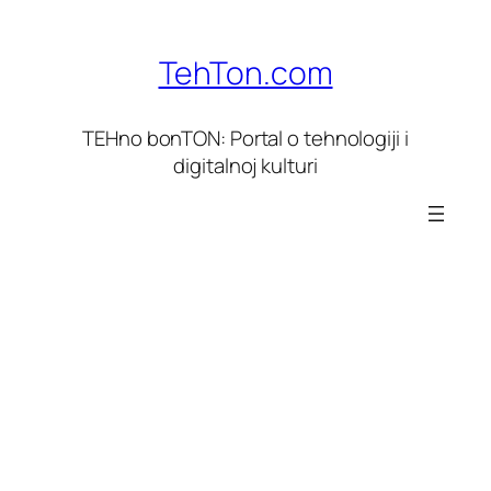
Skoči
do
TehTon.com
sadržaja
TEHno bonTON: Portal o tehnologiji i
digitalnoj kulturi