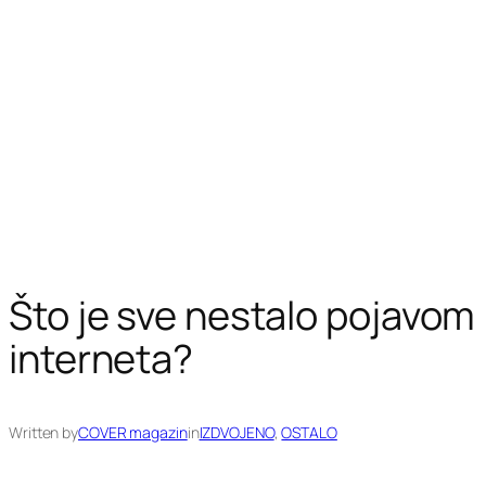
Što je sve nestalo pojavom
interneta?
Written by
COVER magazin
in
IZDVOJENO
, 
OSTALO