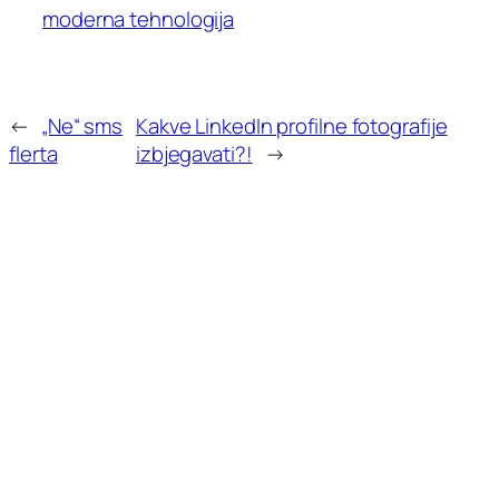
moderna tehnologija
←
„Ne“ sms
Kakve LinkedIn profilne fotografije
flerta
izbjegavati?!
→