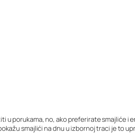
titi u porukama, no, ako preferirate smajliće 
pokažu smajlići na dnu u izbornoj traci je to up