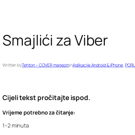
Smajlići za Viber
Written by
Tehton – COVER magazin
in
Aplikacije Android & iPhone
, 
PORU
Cijeli tekst pročitajte ispod.
Vrijeme potrebno za čitanje:
1–2 minuta