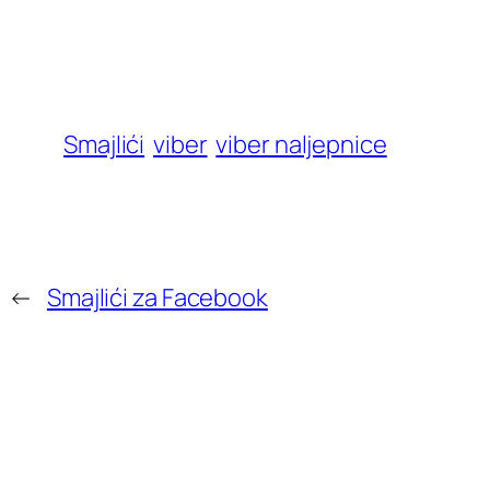
Smajlići
viber
viber naljepnice
←
Smajlići za Facebook