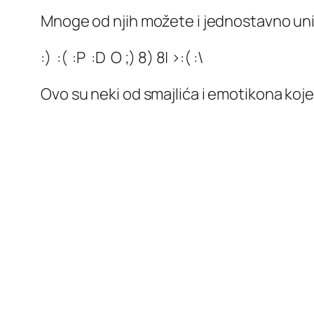
Mnoge od njih možete i jednostavno uni
:) :( :P :D O ;) 8) 8| >:( :\
Ovo su neki od smajlića i emotikona koje