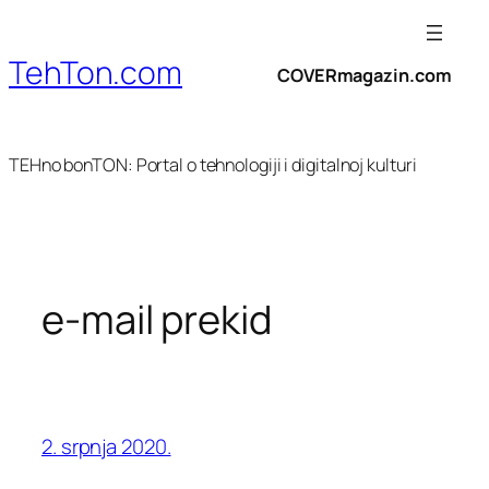
Skoči
do
TehTon.com
sadržaja
COVERmagazin.com
TEHno bonTON: Portal o tehnologiji i digitalnoj kulturi
e-mail prekid
2. srpnja 2020.