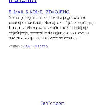
E-MAIL & KOMP
, 
IZDVOJENO
Nema lijepog načina za prekid, a pogotovo ne u
pisanoj komunikaciji. Nemoj razmišljati zbog čega je
to napravio/la na ovakav način i tražiti detaljnije
objašnjenje, podnesi to dostojanstveno, a ovo su
savjeti kako spriječiti još veće neugodnosti:
Written by
COVER magazin
TehTon.com