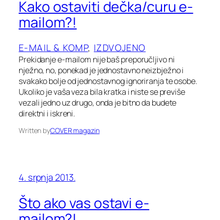
Kako ostaviti dečka/curu e-
mailom?!
E-MAIL & KOMP
, 
IZDVOJENO
Prekidanje e-mailom nije baš preporučljivo ni
nježno, no, ponekad je jednostavno neizbježno i
svakako bolje od jednostavnog ignoriranja te osobe.
Ukoliko je vaša veza bila kratka i niste se previše
vezali jedno uz drugo, onda je bitno da budete
direktni i iskreni.
Written by
COVER magazin
4. srpnja 2013.
Što ako vas ostavi e-
mailom?!