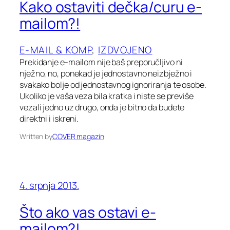
Kako ostaviti dečka/curu e-
mailom?!
E-MAIL & KOMP
, 
IZDVOJENO
Prekidanje e-mailom nije baš preporučljivo ni
nježno, no, ponekad je jednostavno neizbježno i
svakako bolje od jednostavnog ignoriranja te osobe.
Ukoliko je vaša veza bila kratka i niste se previše
vezali jedno uz drugo, onda je bitno da budete
direktni i iskreni.
Written by
COVER magazin
4. srpnja 2013.
Što ako vas ostavi e-
mailom?!