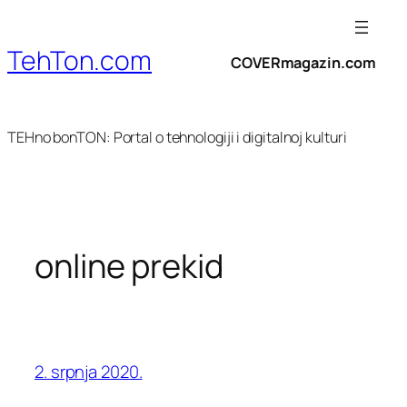
Skoči
do
TehTon.com
sadržaja
COVERmagazin.com
TEHno bonTON: Portal o tehnologiji i digitalnoj kulturi
online prekid
2. srpnja 2020.