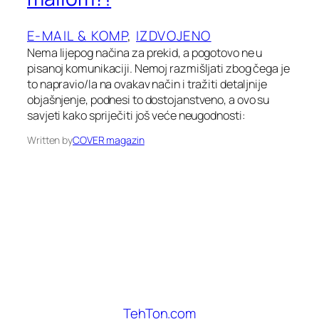
E-MAIL & KOMP
, 
IZDVOJENO
Nema lijepog načina za prekid, a pogotovo ne u
pisanoj komunikaciji. Nemoj razmišljati zbog čega je
to napravio/la na ovakav način i tražiti detaljnije
objašnjenje, podnesi to dostojanstveno, a ovo su
savjeti kako spriječiti još veće neugodnosti:
Written by
COVER magazin
TehTon.com