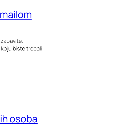
a mailom
 zabavite.
koju biste trebali
nih osoba