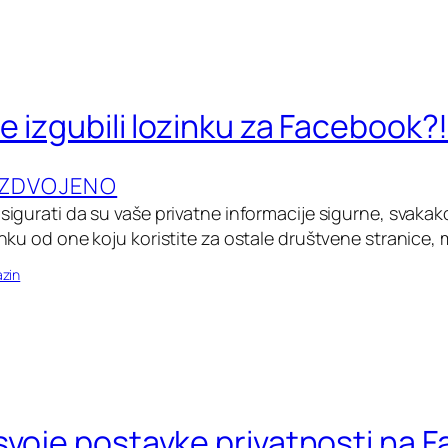
e izgubili lozinku za Facebook?
IZDVOJENO
osigurati da su vaše privatne informacije sigurne, svaka
zinku od one koju koristite za ostale društvene stranice,
zin
svoje postavke privatnosti na 