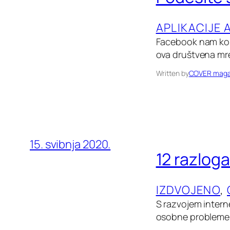
APLIKACIJE 
Facebook nam koris
ova društvena mre
Written by
COVER maga
15. svibnja 2020.
12 razlog
IZDVOJENO
, 
S razvojem intern
osobne probleme.