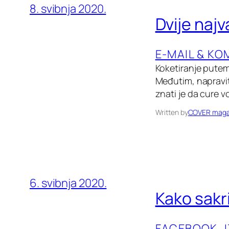
8. svibnja 2020.
Dvije najv
E-MAIL & KO
Koketiranje putem 
Međutim, napravite
znati je da cure v
Written by
COVER maga
6. svibnja 2020.
Kako sakr
FACEBOOK
, 