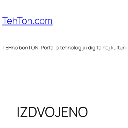
Skoči
do
TehTon.com
sadržaja
TEHno bonTON: Portal o tehnologiji i digitalnoj kulturi
IZDVOJENO