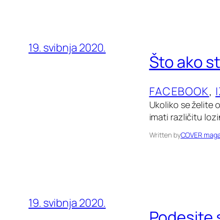
19. svibnja 2020.
Što ako st
FACEBOOK
, 
Ukoliko se želite 
imati različitu lo
Written by
COVER maga
19. svibnja 2020.
Podesite 