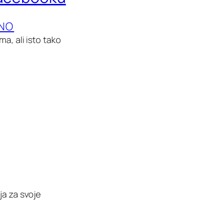
ENO
a, ali isto tako
ja za svoje