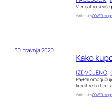
Vjerojatno si više
Written by
COVER maga
30. travnja 2020.
Kako kupo
IZDVOJENO
, 
PayPal omogućuje
kreditne kartice s
Written by
COVER maga