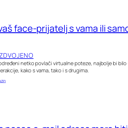
 vaš face-prijatelj s vama ili sam
IZDVOJENO
ređeni netko povlači virtualne poteze, najbolje bi bilo 
erakcije, kako s vama, tako i s drugima.
zin