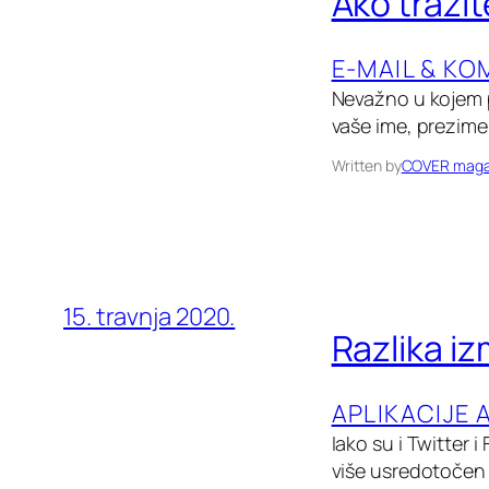
Ako traži
E-MAIL & KO
Nevažno u kojem po
vaše ime, prezime 
Written by
COVER maga
15. travnja 2020.
Razlika i
APLIKACIJE 
Iako su i Twitter
više usredotočen