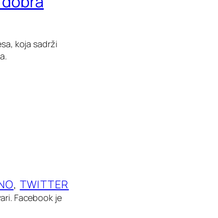
i dobra
sa, koja sadrži
a.
NO
, 
TWITTER
ari. Facebook je