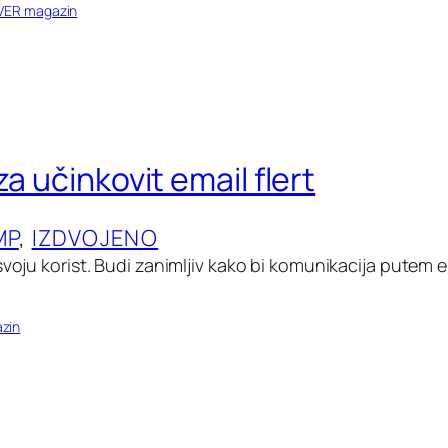
VER magazin
za učinkovit email flert
MP
, 
IZDVOJENO
svoju korist. Budi zanimljiv kako bi komunikacija putem e
zin