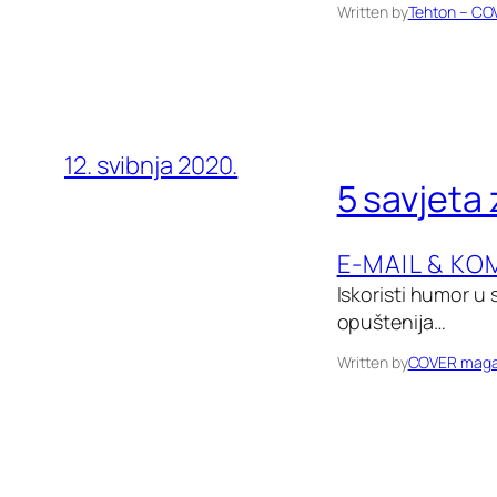
Written by
Tehton – CO
12. svibnja 2020.
5 savjeta 
E-MAIL & KO
Iskoristi humor u 
opuštenija…
Written by
COVER maga