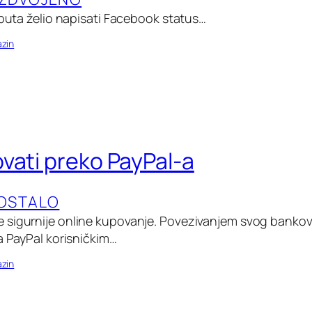
 puta želio napisati Facebook status…
zin
vati preko PayPal-a
OSTALO
 sigurnije online kupovanje. Povezivanjem svog bankov
a PayPal korisničkim…
zin