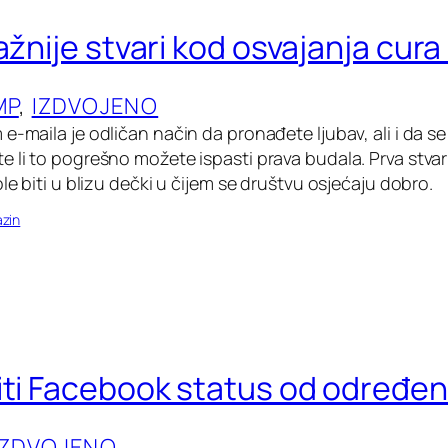
ažnije stvari kod osvajanja cur
MP
, 
IZDVOJENO
e-maila je odličan način da pronađete ljubav, ali i da se
 li to pogrešno možete ispasti prava budala. Prva stvar 
ole biti u blizu dečki u čijem se društvu osjećaju dobro.
zin
iti Facebook status od određe
IZDVOJENO