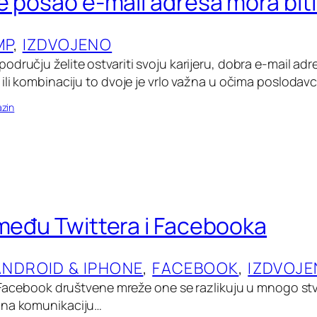
te posao e-mail adresa mora bit
MP
, 
IZDVOJENO
dručju želite ostvariti svoju karijeru, dobra e-mail adre
ili kombinaciju to dvoje je vrlo važna u očima poslodavc
zin
zmeđu Twittera i Facebooka
ANDROID & IPHONE
, 
FACEBOOK
, 
IZDVOJE
 i Facebook društvene mreže one se razlikuju u mnogo stv
 na komunikaciju…