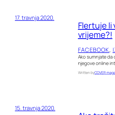
17. travnja 2020.
Flertuje li
vrijeme?!
FACEBOOK
, 
Ako sumnjate da od
njegove online int
Written by
COVER maga
15. travnja 2020.