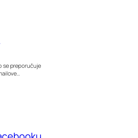
!
ko se preporučuje
 mailove…
Facebooku