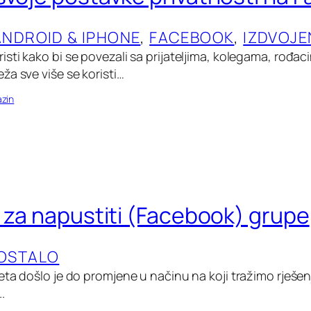
ANDROID & IPHONE
, 
FACEBOOK
, 
IZDVOJ
ti kako bi se povezali sa prijateljima, kolegama, rođacim
ža sve više se koristi…
zin
a za napustiti (Facebook) grupe
OSTALO
eta došlo je do promjene u načinu na koji tražimo rješen
.